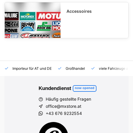
Accessoires
Importeur für AT und DE
Großhandel
viele Fahrzeuge auf
Kundendienst
now opened
Häufig gestellte Fragen
office@mxstore.at
+43 676 9232554