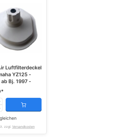
ir Luftfilterdeckel
maha YZ125 -
ab Bj. 1997 -
0
*
gleichen
St. zzgl.
Versandkosten