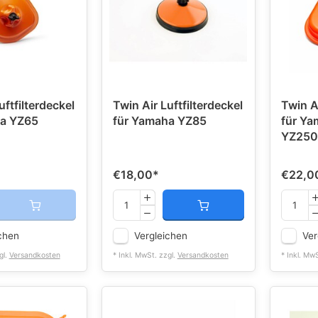
uftfilterdeckel
Twin Air Luftfilterdeckel
Twin Ai
ha YZ65
für Yamaha YZ85
für Ya
YZ250 
€18,00
*
€22,0
chen
Vergleichen
Ver
gl.
Versandkosten
* Inkl. MwSt. zzgl.
Versandkosten
* Inkl. Mw