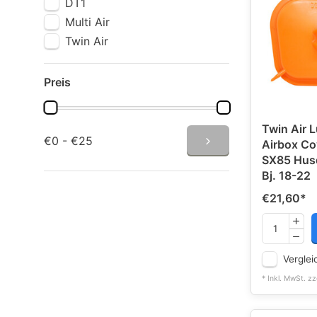
DT1
Multi Air
Twin Air
Preis
Twin Air L
€0 - €25
Airbox Co
SX85 Hus
Bj. 18-22
€21,60
*
Verglei
* Inkl. MwSt. zz