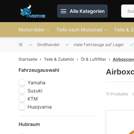
Alle Kategorien
Motorräder
Teile nach Motorrad
Teile & 
r AT und DE
Großhandel
viele Fahrzeuge auf Lager
Startseite
Teile & Zubehör
Öl & Luftfilter
Airboxcov
Fahrzeugauswahl
Airbox
Yamaha
Suzuki
11 Produkte
KTM
Husqvarna
Hubraum