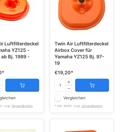
r Luftfilterdeckel
Twin Air Luftfilterdeckel
maha YZ125 -
Airbox Cover für
ab Bj. 1989 -
Yamaha YZ125 Bj. 97-
19
0
*
€19,20
*
gleichen
Vergleichen
St. zzgl.
Versandkosten
* Inkl. MwSt. zzgl.
Versandkosten