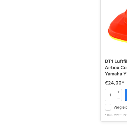
DT1 Luftfi
Airbox Co
Yamaha YZ
€24,00
*
Verglei
* Inkl. MwSt. zz