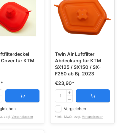
ftfilterdeckel
Twin Air Luftfilter
 Cover für KTM
Abdeckung für KTM
SX125 / SX150 / SX-
F250 ab Bj. 2023
0
*
€23,90
*
gleichen
Vergleichen
St. zzgl.
Versandkosten
* Inkl. MwSt. zzgl.
Versandkosten