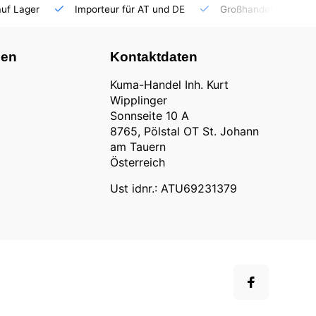
auf Lager
Importeur für AT und DE
Großhandel
nen
Kontaktdaten
Kuma-Handel Inh. Kurt
Wipplinger
Sonnseite 10 A
8765, Pölstal OT St. Johann
am Tauern
Österreich
Ust idnr.: ATU69231379