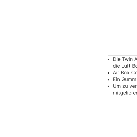
Die Twin A
die Luft B
Air Box Co
Ein Gummid
Um zu verw
mitgelief