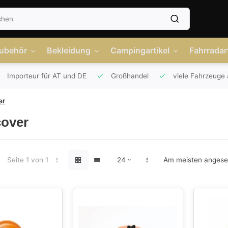
Zubehör
Bekleidung
Campingartikel
Fahrradart
Importeur für AT und DE
Großhandel
viele Fahrzeuge 
er
cover
Seite 1 von 1
Am meisten anges