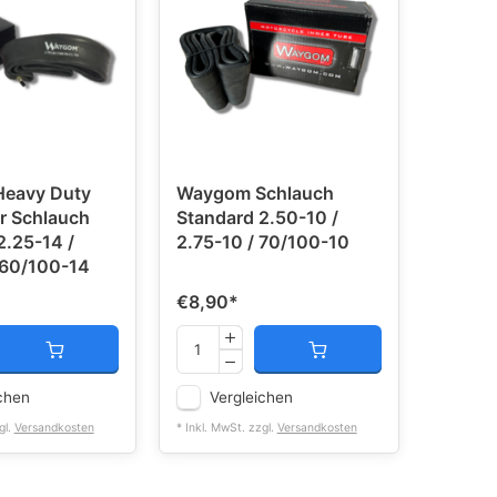
eavy Duty
Waygom Schlauch
er Schlauch
Standard 2.50-10 /
2.25-14 /
2.75-10 / 70/100-10
 60/100-14
€8,90
*
chen
Vergleichen
gl.
Versandkosten
* Inkl. MwSt. zzgl.
Versandkosten