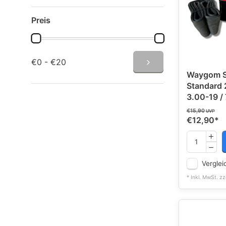
Preis
€0 - €20
Waygom S
Standard 
3.00-19 /
€15,90
UVP
€12,90
*
Verglei
* Inkl. MwSt. zz