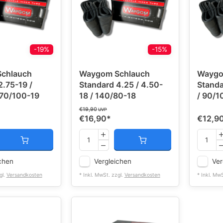
-19%
-15%
chlauch
Waygom Schlauch
Waygo
2.75-19 /
Standard 4.25 / 4.50-
Standa
 70/100-19
18 / 140/80-18
/ 90/1
€19,90
UVP
€16,90
*
€12,9
chen
Vergleichen
Ver
gl.
Versandkosten
* Inkl. MwSt. zzgl.
Versandkosten
* Inkl. Mw