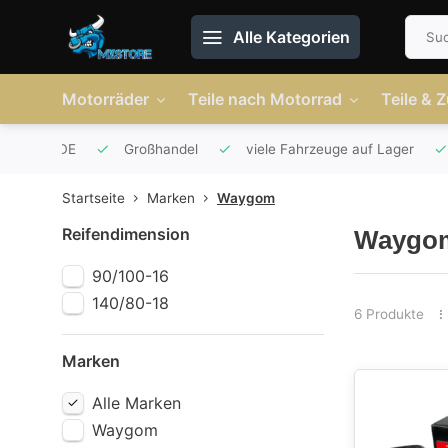
Alle Kategorien
Motorräder
Teile nach Motorrad
Teile & 
r AT und DE
Großhandel
viele Fahrzeuge auf Lager
Startseite
Marken
Waygom
Reifendimension
Waygo
90/100-16
140/80-18
6 Produkte
Marken
Alle Marken
Waygom