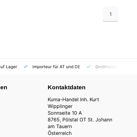
1
auf Lager
Importeur für AT und DE
Großhandel
nen
Kontaktdaten
Kuma-Handel Inh. Kurt
Wipplinger
Sonnseite 10 A
8765, Pölstal OT St. Johann
am Tauern
Österreich