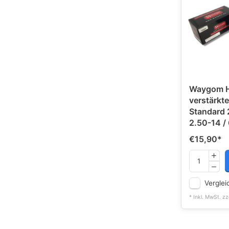
Waygom H
verstärkt
Standard 
2.50-14 /
€15,90
*
Verglei
* Inkl. MwSt. zz