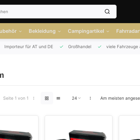
Zubehör
Bekleidung
Campingartikel
Fahrradart
Importeur für AT und DE
Großhandel
viele Fahrzeuge 
m
Seite 1 von 1
Am meisten anges