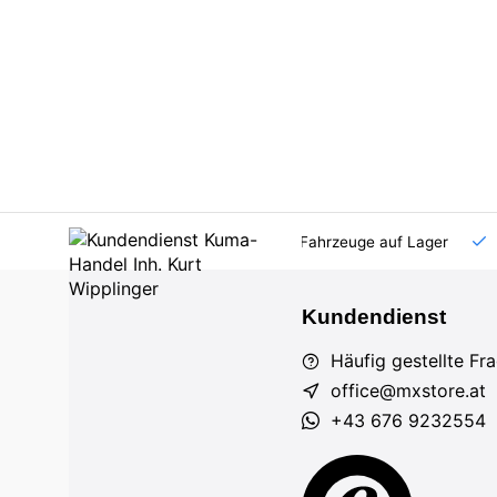
AT und DE
Großhandel
viele Fahrzeuge auf Lager
Kundendienst
Häufig gestellte Fr
office@mxstore.at
+43 676 9232554