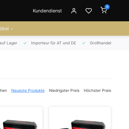
0
Kundendienst
ikel
auf Lager
Importeur für AT und DE
Großhandel
ehen
Neueste Produkte
Niedrigster Preis
Höchster Preis