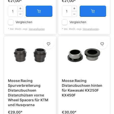
€21,00
*
€21,00
*
Vergleichen
Vergleichen
* Inkl. MwSt. zzgl.
Versandkosten
* Inkl. MwSt. zzgl.
Versandkosten
Moose Racing
Moose Racing
Spurverbreiterung
Distanzbuchsen hinten
Distanzbuchsen
für Kawasaki KX250F
Distanzhülsen vorne
KX450F
Wheel Spacers für KTM
und Husqvarna
€29,00
*
€30,00
*