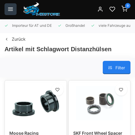
0
Importeur für AT und DE
Großhandel
viele Fahrzeuge auf 
Zurück
Artikel mit Schlagwort Distanzhülsen
Filter
Moose Racing
SKF Front Wheel Spacer