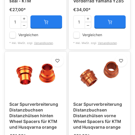
seal - KTM
Vorderrad Yamaha YZ85
€27,00
*
€34,00
*
Vergleichen
Vergleichen
* Inkl. MwSt. zzgl.
Versandkosten
* Inkl. MwSt. zzgl.
Versandkosten
Scar Spurverbreiterung
Scar Spurverbreiterung
Distanzbuchsen
Distanzbuchsen
Distanzhülsen hinten
Distanzhülsen vorne
Wheel Spacers für KTM
Wheel Spacers für KTM
und Husqvarna orange
und Husqvarna orange