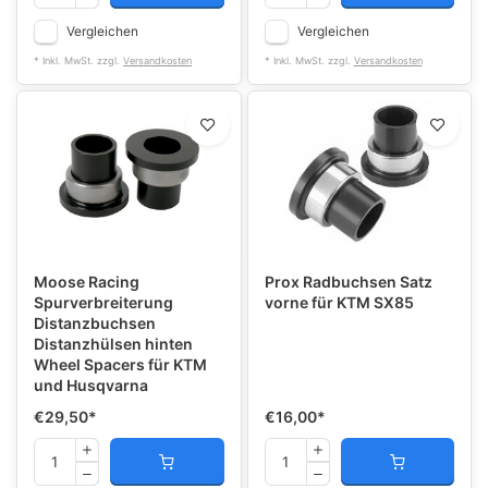
Vergleichen
Vergleichen
* Inkl. MwSt. zzgl.
Versandkosten
* Inkl. MwSt. zzgl.
Versandkosten
Moose Racing
Prox Radbuchsen Satz
Spurverbreiterung
vorne für KTM SX85
Distanzbuchsen
Distanzhülsen hinten
Wheel Spacers für KTM
und Husqvarna
€29,50
*
€16,00
*