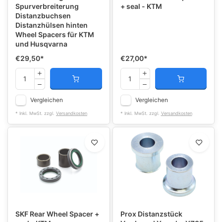
Spurverbreiterung
+ seal - KTM
Distanzbuchsen
Distanzhülsen hinten
Wheel Spacers für KTM
und Husqvarna
€29,50
*
€27,00
*
Vergleichen
Vergleichen
* Inkl. MwSt. zzgl.
Versandkosten
* Inkl. MwSt. zzgl.
Versandkosten
SKF Rear Wheel Spacer +
Prox Distanzstück