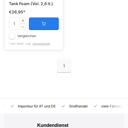
Tank Foam (Vol. 2,6 lt.)
€26,95
*
Vergleichen
* Inkl. MwSt. zzgl.
Versandkosten
1
Importeur für AT und DE
Großhandel
viele Fahrzeuge auf
Kundendienst