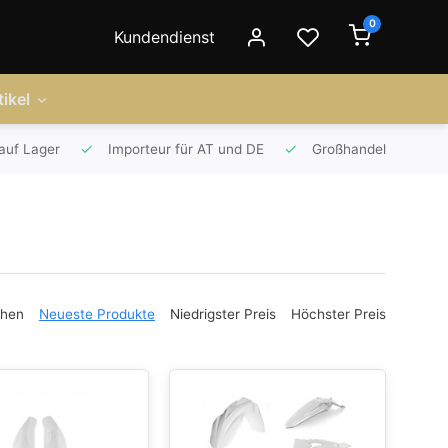
0
Kundendienst
ikel
auf Lager
Importeur für AT und DE
Großhandel
ehen
Neueste Produkte
Niedrigster Preis
Höchster Preis