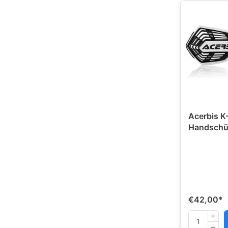
Acerbis K
Handschü
€42,00
*