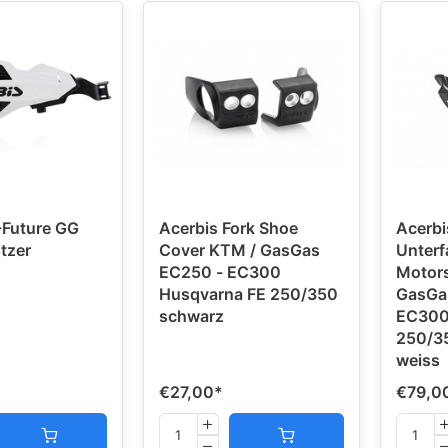
-Future GG
Acerbis Fork Shoe
Acerbi
tzer
Cover KTM / GasGas
Unterf
EC250 - EC300
Motors
Husqvarna FE 250/350
GasGa
schwarz
EC300
250/3
weiss
€27,00
*
€79,0