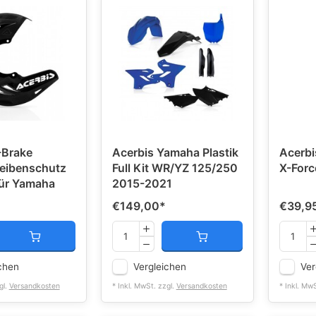
-Brake
Acerbis Yamaha Plastik
Acerbi
eibenschutz
Full Kit WR/YZ 125/250
X-Forc
ür Yamaha
2015-2021
€149,00
*
€39,9
chen
Vergleichen
Ver
gl.
Versandkosten
* Inkl. MwSt. zzgl.
Versandkosten
* Inkl. Mw