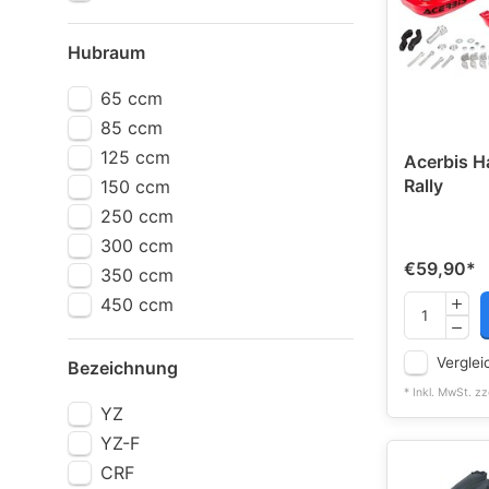
Hubraum
65 ccm
85 ccm
125 ccm
Acerbis H
Rally
150 ccm
250 ccm
300 ccm
€59,90
*
350 ccm
450 ccm
Verglei
Bezeichnung
* Inkl. MwSt. zz
YZ
YZ-F
CRF