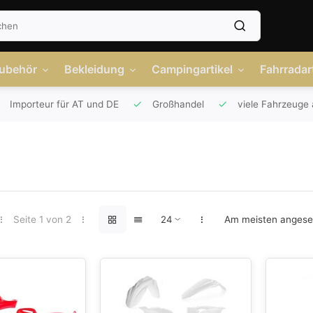
Zubehör
Bekleidung
Campingartikel
Fahrradart
Importeur für AT und DE
Großhandel
viele Fahrzeuge 
Seite 1 von 2
Am meisten anges