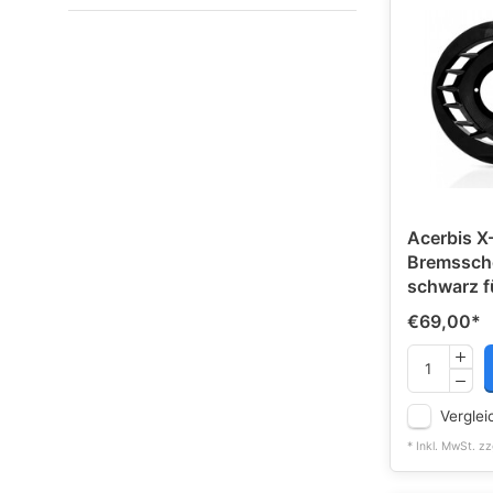
Acerbis X
Bremssch
schwarz f
€69,00
*
Verglei
* Inkl. MwSt. zz