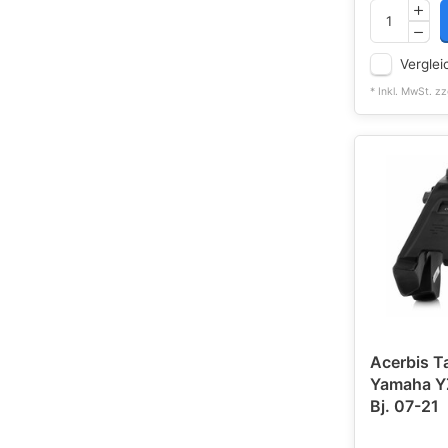
Verglei
* Inkl. MwSt. zz
Acerbis T
Yamaha Y
Bj. 07-21