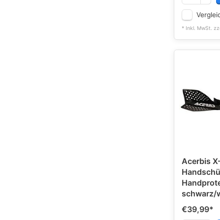
Verglei
* Inkl. MwSt. zz
Acerbis X
Handschü
Handprot
schwarz/
€39,99
*