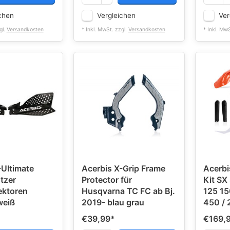
chen
Vergleichen
Ver
gl.
Versandkosten
* Inkl. MwSt. zzgl.
Versandkosten
* Inkl. Mw
-Ultimate
Acerbis X-Grip Frame
Acerbi
tzer
Protector für
Kit SX
ektoren
Husqvarna TC FC ab Bj.
125 1
weiß
2019- blau grau
4
€39,99
*
€169,