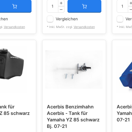
chen
Vergleichen
Ver
gl.
Versandkosten
* Inkl. MwSt. zzgl.
Versandkosten
* Inkl. Mw
ank für
Acerbis Benzimhahn
Acerbi
Z 85 schwarz
Acerbis - Tank für
Yamaha
Yamaha YZ 85 schwarz
07-21
Bj. 07-21