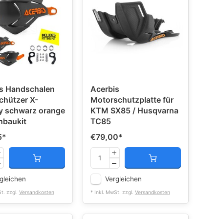
s Handschalen
Acerbis
hützer X-
Motorschutzplatte für
y schwarz orange
KTM SX85 / Husqvarna
Anbaukit
TC85
5
*
€79,00
*
gleichen
Vergleichen
St. zzgl.
Versandkosten
* Inkl. MwSt. zzgl.
Versandkosten