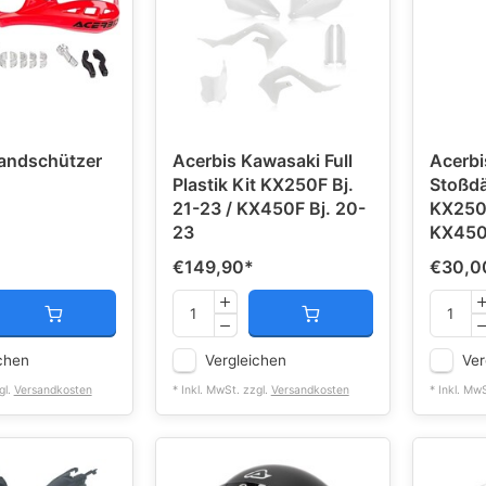
andschützer
Acerbis Kawasaki Full
Acerbi
Plastik Kit KX250F Bj.
Stoßd
21-23 / KX450F Bj. 20-
KX250F
23
KX450F
€149,90
*
€30,0
chen
Vergleichen
Ver
gl.
Versandkosten
* Inkl. MwSt. zzgl.
Versandkosten
* Inkl. Mw