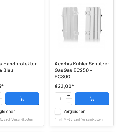
s Handprotektor
Acerbis Kühler Schützer
e Blau
GasGas EC250 -
EC300
5
*
€22,00
*
gleichen
Vergleichen
St. zzgl.
Versandkosten
* Inkl. MwSt. zzgl.
Versandkosten