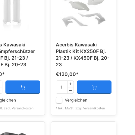
s Kawasaki
Acerbis Kawasaki
ämpferschützer
Plastik Kit KX250F Bj.
 Bj. 21-23 /
21-23 / KX450F Bj. 20-
 Bj. 20-23
23
0
*
€120,00
*
gleichen
Vergleichen
St. zzgl.
Versandkosten
* Inkl. MwSt. zzgl.
Versandkosten