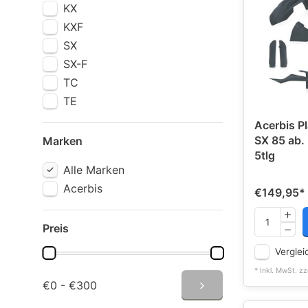
KX
KXF
SX
SX-F
TC
TE
Acerbis P
SX 85 ab. 
Marken
5tlg
Alle Marken
Acerbis
€149,95
*
Preis
Verglei
* Inkl. MwSt. zz
€0 - €300