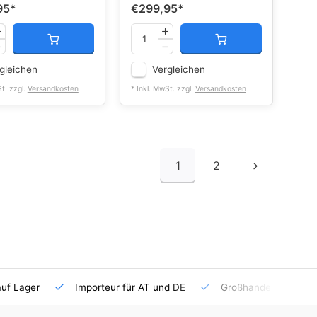
95
*
€299,95
*
gleichen
Vergleichen
St. zzgl.
Versandkosten
* Inkl. MwSt. zzgl.
Versandkosten
1
2
auf Lager
Importeur für AT und DE
Großhandel