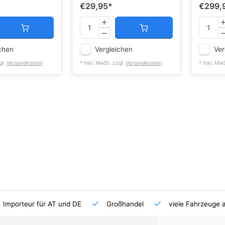
€29,95
*
€299,
chen
Vergleichen
Ver
gl.
Versandkosten
* Inkl. MwSt. zzgl.
Versandkosten
* Inkl. Mw
Importeur für AT und DE
Großhandel
viele Fahrzeuge 