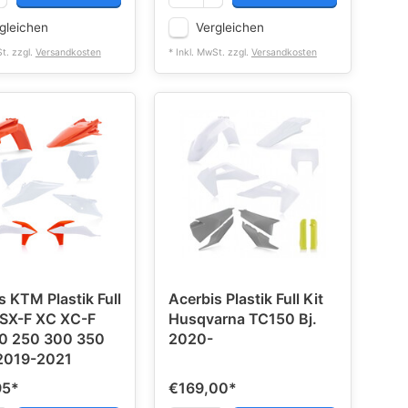
gleichen
Vergleichen
St. zzgl.
Versandkosten
* Inkl. MwSt. zzgl.
Versandkosten
s KTM Plastik Full
Acerbis Plastik Full Kit
 SX-F XC XC-F
Husqvarna TC150 Bj.
50 250 300 350
2020-
50 / 2019-2021
95
*
€169,00
*