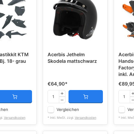
lastikkit KTM
Acerbis Jethelm
Acerbi
Bj. 18- grau
Skodela mattschwarz
Handsc
Factor
inkl. 
€64,90
*
€89,9
chen
Vergleichen
Ver
gl.
Versandkosten
* Inkl. MwSt. zzgl.
Versandkosten
* Inkl. Mw