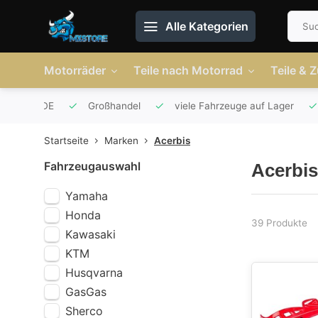
Alle Kategorien
Motorräder
Teile nach Motorrad
Teile & 
r AT und DE
Großhandel
viele Fahrzeuge auf Lager
Startseite
Marken
Acerbis
Fahrzeugauswahl
Acerbis
Yamaha
Honda
39 Produkte
Kawasaki
KTM
Husqvarna
GasGas
Sherco