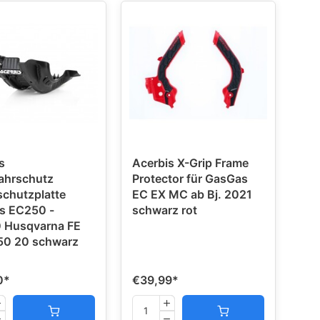
s
Acerbis X-Grip Frame
ahrschutz
Protector für GasGas
chutzplatte
EC EX MC ab Bj. 2021
s EC250 -
schwarz rot
 Husqvarna FE
50 20 schwarz
0
*
€39,99
*