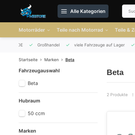
Alle Kategorien
Motorräder
Teile nach Motorrad
Teile & 
r AT und DE
Großhandel
viele Fahrzeuge auf Lager
Startseite
Marken
Beta
Fahrzeugauswahl
Beta
Beta
2 Produkte
Hubraum
50 ccm
Marken