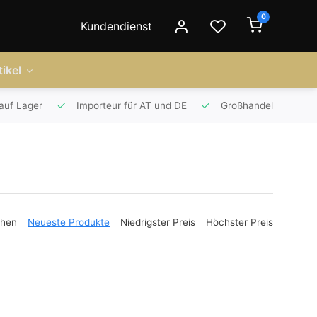
0
Kundendienst
ikel
auf Lager
Importeur für AT und DE
Großhandel
ehen
Neueste Produkte
Niedrigster Preis
Höchster Preis