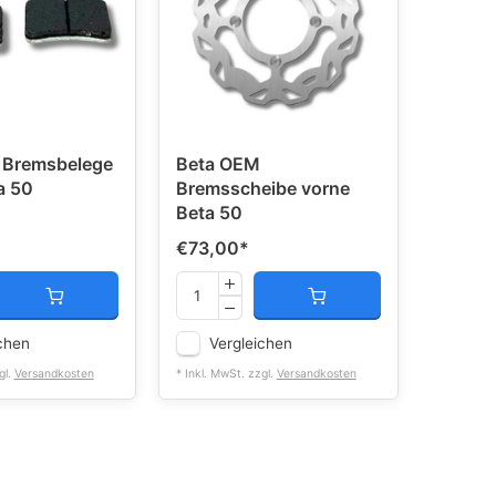
 Bremsbelege
Beta OEM
a 50
Bremsscheibe vorne
Beta 50
€73,00
*
chen
Vergleichen
gl.
Versandkosten
* Inkl. MwSt. zzgl.
Versandkosten