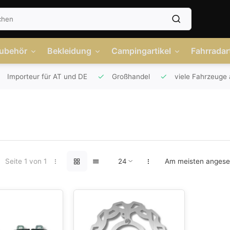
Zubehör
Bekleidung
Campingartikel
Fahrradart
Importeur für AT und DE
Großhandel
viele Fahrzeuge 
Seite 1 von 1
Am meisten anges