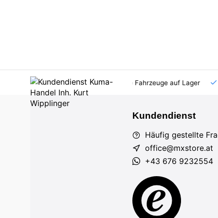
AT und DE
Großhandel
viele Fahrzeuge auf Lager
Kundendienst
Häufig gestellte Fr
office@mxstore.at
+43 676 9232554