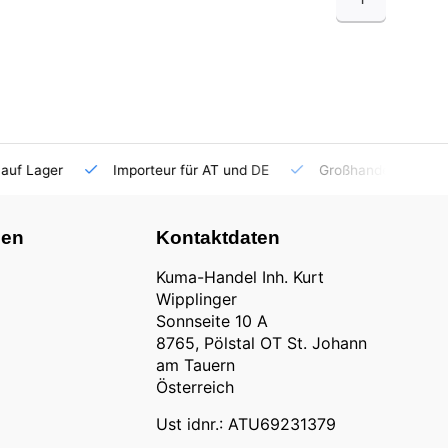
auf Lager
Importeur für AT und DE
Großhandel
nen
Kontaktdaten
Kuma-Handel Inh. Kurt
Wipplinger
Sonnseite 10 A
8765, Pölstal OT St. Johann
am Tauern
Österreich
Ust idnr.: ATU69231379