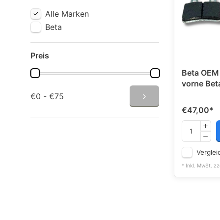
Alle Marken
Beta
Preis
Beta OEM
vorne Bet
€0 - €75
€47,00
*
Verglei
* Inkl. MwSt. zz