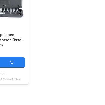
Speichen
ntschlüssel-
Nm
chen
gl.
Versandkosten