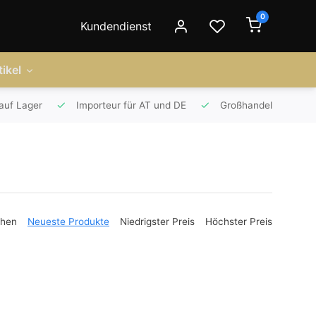
0
Kundendienst
ikel
auf Lager
Importeur für AT und DE
Großhandel
ehen
Neueste Produkte
Niedrigster Preis
Höchster Preis