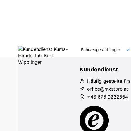
AT und DE
Großhandel
viele Fahrzeuge auf Lager
Kundendienst
Häufig gestellte Fr
office@mxstore.at
+43 676 9232554