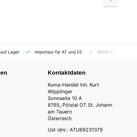
auf Lager
Importeur für AT und DE
Großhandel
nen
Kontaktdaten
Kuma-Handel Inh. Kurt
Wipplinger
Sonnseite 10 A
8765, Pölstal OT St. Johann
am Tauern
Österreich
Ust idnr.: ATU69231379