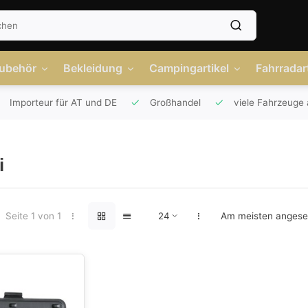
Zubehör
Bekleidung
Campingartikel
Fahrradart
Importeur für AT und DE
Großhandel
viele Fahrzeuge 
i
Seite 1 von 1
Am meisten anges