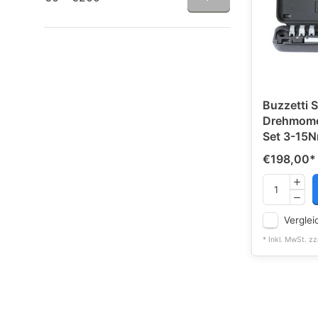
Buzzetti 
Drehmome
Set 3-15
€198,00
*
Verglei
* Inkl. MwSt. zz