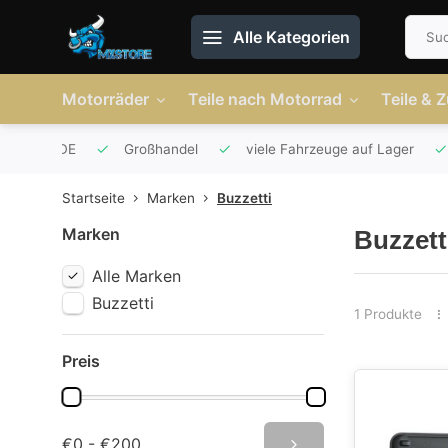
Alle Kategorien
Motorräder
Teile nach Motorrad
Teile & 
r AT und DE
Großhandel
viele Fahrzeuge auf Lager
Startseite
Marken
Buzzetti
Marken
Buzzett
Alle Marken
Buzzetti
1 Produkte
Preis
€0 - €200