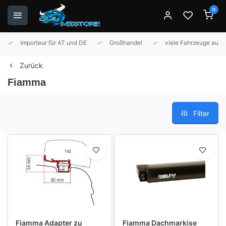
0
Importeur für AT und DE
Großhandel
viele Fahrzeuge auf 
Zurück
Fiamma
Filter
Fiamma Adapter zu
Fiamma Dachmarkise