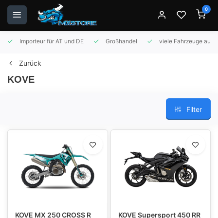
0
Importeur für AT und DE
Großhandel
viele Fahrzeuge auf 
Zurück
KOVE
Filter
KOVE MX 250 CROSS R
KOVE Supersport 450 RR