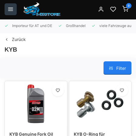
0
Importeur für AT und DE
Großhandel
viele Fahrzeuge auf 
Zurück
KYB
Filter
KYB Genuine Fork Oil
KYB O-Ring für