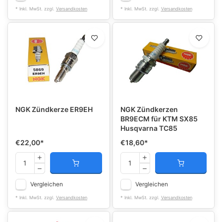
* Inkl. MwSt. zzgl.
Versandkosten
* Inkl. MwSt. zzgl.
Versandkosten
NGK Zündkerze ER9EH
NGK Zündkerzen
BR9ECM für KTM SX85
Husqvarna TC85
€22,00
*
€18,60
*
Vergleichen
Vergleichen
* Inkl. MwSt. zzgl.
Versandkosten
* Inkl. MwSt. zzgl.
Versandkosten