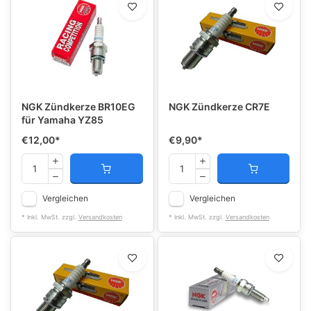
NGK Zündkerze BR10EG
NGK Zündkerze CR7E
für Yamaha YZ85
€12,00
*
€9,90
*
Vergleichen
Vergleichen
* Inkl. MwSt. zzgl.
Versandkosten
* Inkl. MwSt. zzgl.
Versandkosten