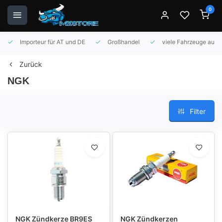
0
Importeur für AT und DE
Großhandel
viele Fahrzeuge auf 
Zurück
NGK
Filter
NGK Zündkerze BR9ES
NGK Zündkerzen