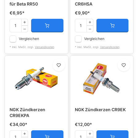
für Beta RR50
CR6HSA
€6,95
*
€9,90
*
Vergleichen
Vergleichen
* Inkl. MwSt. zzgl.
Versandkosten
* Inkl. MwSt. zzgl.
Versandkosten
NGK Zündkerzen
NGK Zündkerzen CR9EK
CR9EKPA
€34,00
*
€12,00
*