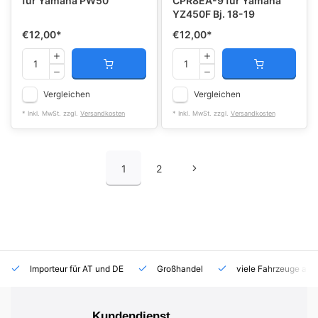
für Yamaha PW50
CPR8EA-9 für Yamaha
YZ450F Bj. 18-19
€12,00
*
€12,00
*
Vergleichen
Vergleichen
* Inkl. MwSt. zzgl.
Versandkosten
* Inkl. MwSt. zzgl.
Versandkosten
1
2
Importeur für AT und DE
Großhandel
viele Fahrzeuge auf
Kundendienst