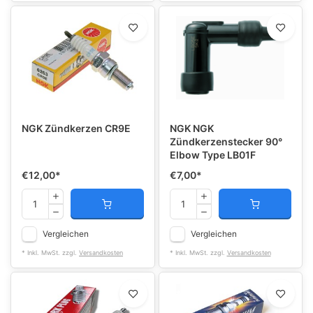
NGK Zündkerzen CR9E
NGK NGK
Zündkerzenstecker 90°
Elbow Type LB01F
€12,00
*
€7,00
*
Vergleichen
Vergleichen
* Inkl. MwSt. zzgl.
Versandkosten
* Inkl. MwSt. zzgl.
Versandkosten