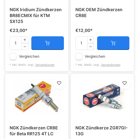
NGK Iridium Zündkerzen
NGK OEM Zündkerzen
BR8ECMIX für KTM
CR8E
SX125
€23,00
*
€12,00
*
Vergleichen
Vergleichen
* Inkl. MwSt. zzgl.
Versandkosten
* Inkl. MwSt. zzgl.
Versandkosten
NGK Zündkerzen CR8E
NGK Zündkerze ZGR7GI-
für Beta RR125 4T LC
13G