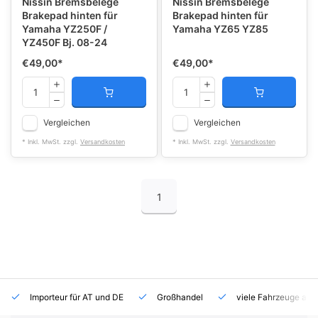
Nissin Bremsbelege
Nissin Bremsbelege
Brakepad hinten für
Brakepad hinten für
Yamaha YZ250F /
Yamaha YZ65 YZ85
YZ450F Bj. 08-24
€49,00
*
€49,00
*
Vergleichen
Vergleichen
* Inkl. MwSt. zzgl.
Versandkosten
* Inkl. MwSt. zzgl.
Versandkosten
1
Importeur für AT und DE
Großhandel
viele Fahrzeuge auf