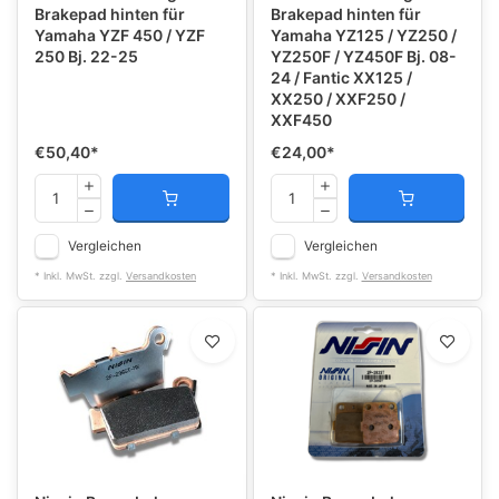
Brakepad hinten für
Brakepad hinten für
Yamaha YZF 450 / YZF
Yamaha YZ125 / YZ250 /
250 Bj. 22-25
YZ250F / YZ450F Bj. 08-
24 / Fantic XX125 /
XX250 / XXF250 /
XXF450
€50,40
*
€24,00
*
Vergleichen
Vergleichen
* Inkl. MwSt. zzgl.
Versandkosten
* Inkl. MwSt. zzgl.
Versandkosten