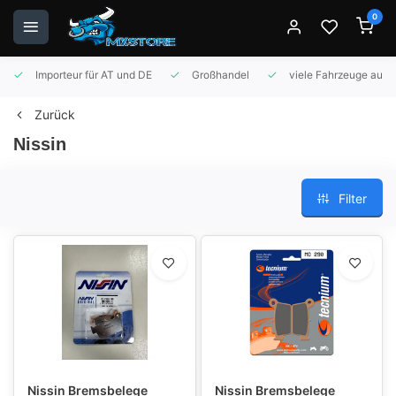
0
Importeur für AT und DE
Großhandel
viele Fahrzeuge auf 
Zurück
Nissin
Filter
Nissin Bremsbelege
Nissin Bremsbelege