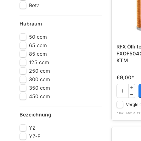
Beta
Hubraum
50 ccm
65 ccm
RFX Ölfilte
FXOF5040
85 ccm
KTM
125 ccm
250 ccm
€9,00
*
300 ccm
350 ccm
450 ccm
Verglei
* Inkl. MwSt. zz
Bezeichnung
YZ
YZ-F