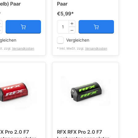
elb) Paar
Paar
*
€5,99
*
gleichen
Vergleichen
St. zzgl.
Versandkosten
* Inkl. MwSt. zzgl.
Versandkosten
X Pro 2.0 F7
RFX RFX Pro 2.0 F7