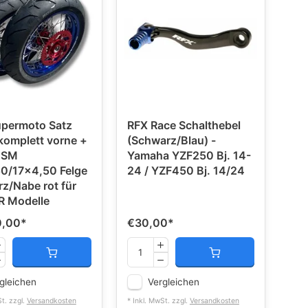
upermoto Satz
RFX Race Schalthebel
komplett vorne +
(Schwarz/Blau) -
 SM
Yamaha YZF250 Bj. 14-
0/17x4,50 Felge
24 / YZF450 Bj. 14/24
z/Nabe rot für
R Modelle
0,00
*
€30,00
*
gleichen
Vergleichen
St. zzgl.
Versandkosten
* Inkl. MwSt. zzgl.
Versandkosten