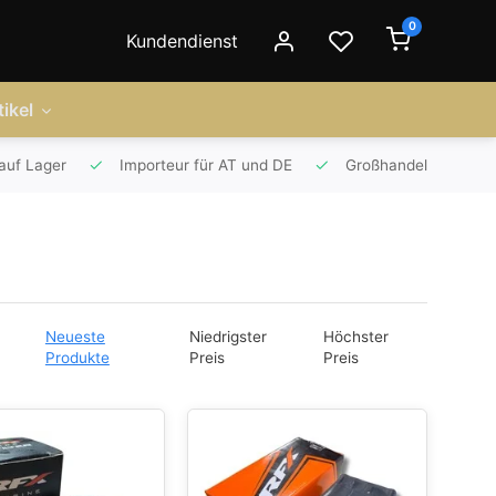
0
Kundendienst
ikel
auf Lager
Importeur für AT und DE
Großhandel
Neueste
Niedrigster
Höchster
Produkte
Preis
Preis