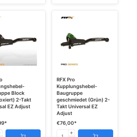
o
RFX Pro
ungshebel-
Kupplungshebel-
uppe Block
Baugruppe
oxiert) 2-Takt
geschmiedet (Grün) 2-
sal EZ Adjust
Takt Universal EZ
Adjust
99
*
€76,00
*