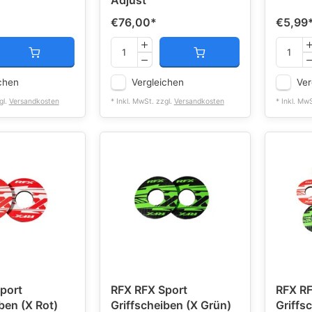
Adjust
€76,00
*
€5,99
chen
Vergleichen
Ver
gl.
Versandkosten
* Inkl. MwSt. zzgl.
Versandkosten
* Inkl. Mw
port
RFX RFX Sport
RFX RF
ben (X Rot)
Griffscheiben (X Grün)
Griffs