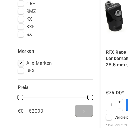
CRF
RMZ
KX
KXF
SX
Marken
RFX Race
Lenkerhal
Alle Marken
28,6 mm 
RFX
Preis
€75,00
*
€0 - €2000
Verglei
* Inkl. MwSt. zz