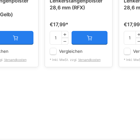
ngenpolster
Lenkerstangenpolster
Lenker
28,6 mm (RFX)
28,6 m
Gelb)
€17,99
*
€17,99
chen
Vergleichen
Ver
gl.
Versandkosten
* Inkl. MwSt. zzgl.
Versandkosten
* Inkl. Mw