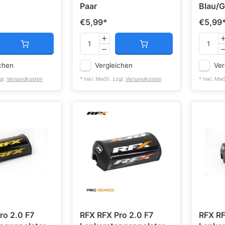
Paar
Blau/G
€5,99
*
€5,99
chen
Vergleichen
Ver
gl.
Versandkosten
* Inkl. MwSt. zzgl.
Versandkosten
* Inkl. Mw
ro 2.0 F7
RFX RFX Pro 2.0 F7
RFX RF