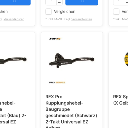
chen
Vergleichen
Ver
gl.
Versandkosten
* Inkl. MwSt. zzgl.
Versandkosten
* Inkl. Mw
RFX Pro
RFX Sp
shebel-
Kupplungshebel-
(X Gel
e
Baugruppe
et (Blau) 2-
geschmiedet (Schwarz)
ersal EZ
2-Takt Universal EZ