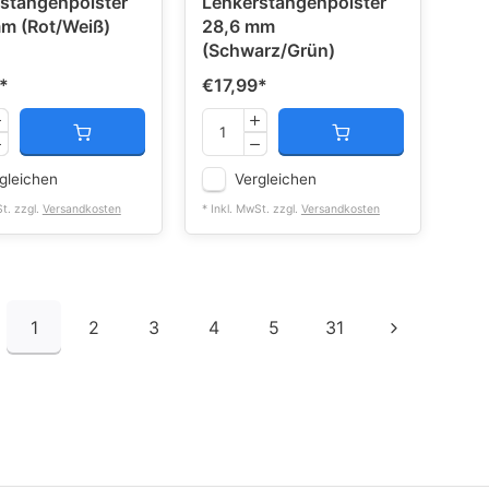
stangenpolster
Lenkerstangenpolster
m (Rot/Weiß)
28,6 mm
(Schwarz/Grün)
*
€17,99
*
gleichen
Vergleichen
St. zzgl.
Versandkosten
* Inkl. MwSt. zzgl.
Versandkosten
1
2
3
4
5
31