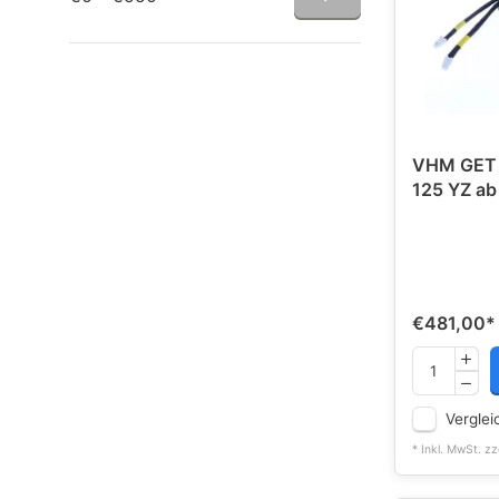
VHM GET 
125 YZ ab
€481,00
*
Verglei
* Inkl. MwSt. zz