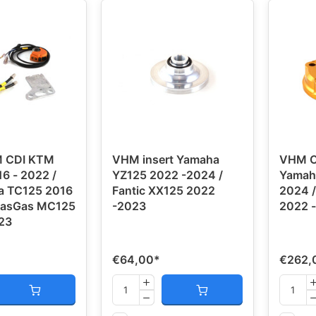
 CDI KTM
VHM insert Yamaha
VHM C
6 - 2022 /
YZ125 2022 -2024 /
Yamah
a TC125 2016
Fantic XX125 2022
2024 /
 GasGas MC125
-2023
2022 
23
€64,00
*
€262,