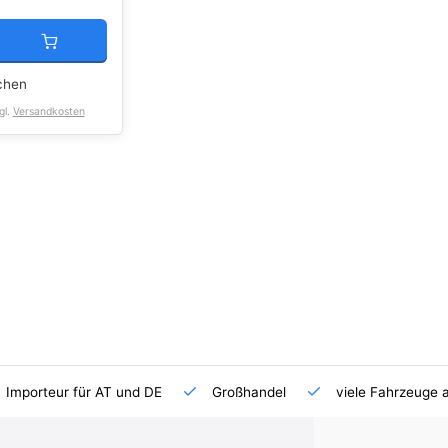
chen
gl.
Versandkosten
Importeur für AT und DE
Großhandel
viele Fahrzeuge 