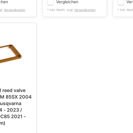
chen
Vergleichen
Ver
gl.
Versandkosten
* Inkl. MwSt. zzgl.
Versandkosten
* Inkl. Mw
reed valve
TM 85SX 2004
Husqvarna
 - 2023 /
C85 2021 -
m)