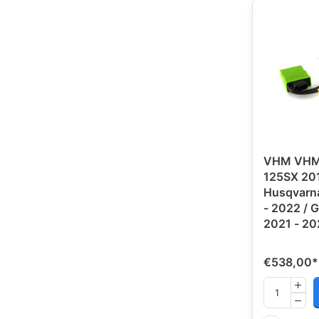
VHM VHM
125SX 201
Husqvarn
- 2022 /
2021 - 20
€538,00
*