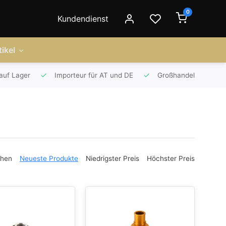
0
Kundendienst
ikel
auf Lager
Importeur für AT und DE
Großhandel
ehen
Neueste Produkte
Niedrigster Preis
Höchster Preis