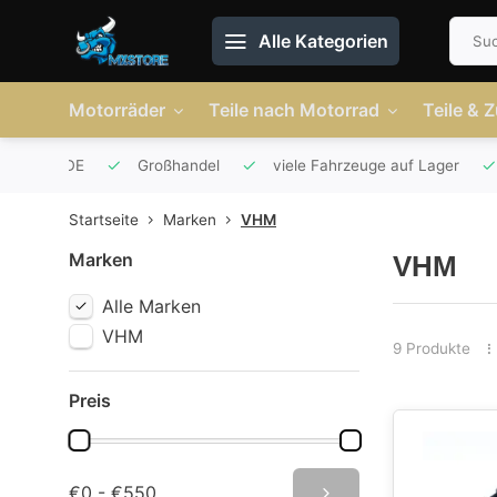
Alle Kategorien
Motorräder
Teile nach Motorrad
Teile & 
r AT und DE
Großhandel
viele Fahrzeuge auf Lager
Startseite
Marken
VHM
Marken
VHM
Alle Marken
VHM
9 Produkte
Preis
€0 - €550