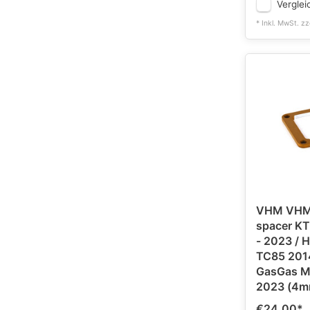
Verglei
* Inkl. MwSt. zz
VHM VHM 
spacer K
- 2023 / 
TC85 2014
GasGas M
2023 (4m
€24,00
*