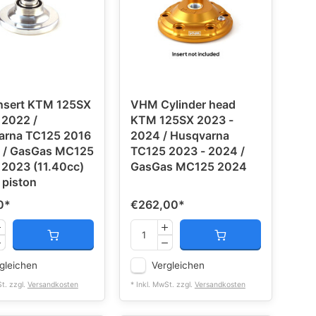
nsert KTM 125SX
VHM Cylinder head
 2022 /
KTM 125SX 2023 -
arna TC125 2016
2024 / Husqvarna
2 / GasGas MC125
TC125 2023 - 2024 /
 2023 (11.40cc)
GasGas MC125 2024
 piston
0
*
€262,00
*
gleichen
Vergleichen
St. zzgl.
Versandkosten
* Inkl. MwSt. zzgl.
Versandkosten