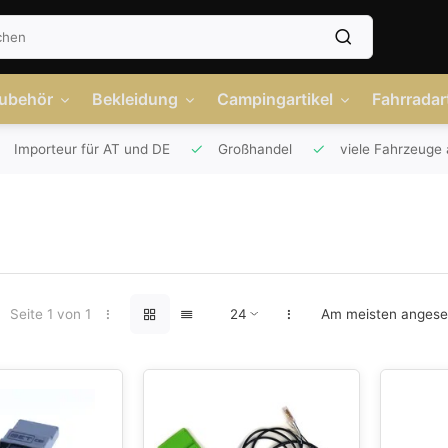
Zubehör
Bekleidung
Campingartikel
Fahrradart
Importeur für AT und DE
Großhandel
viele Fahrzeuge 
Seite 1 von 1
Am meisten anges