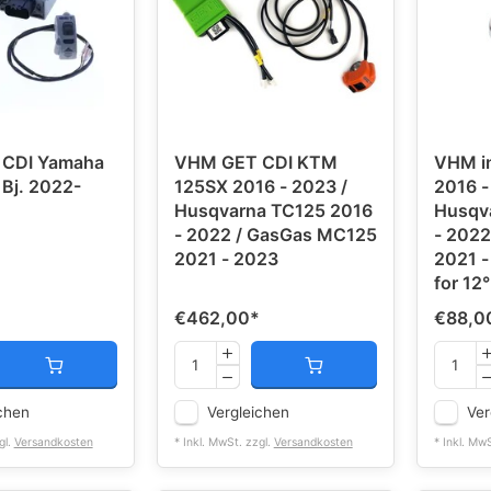
CDI Yamaha
VHM GET CDI KTM
VHM i
 Bj. 2022-
125SX 2016 - 2023 /
2016 -
Husqvarna TC125 2016
Husqv
- 2022 / GasGas MC125
- 202
2021 - 2023
2021 -
for 12°
€462,00
*
€88,0
chen
Vergleichen
Ver
gl.
Versandkosten
* Inkl. MwSt. zzgl.
Versandkosten
* Inkl. Mw