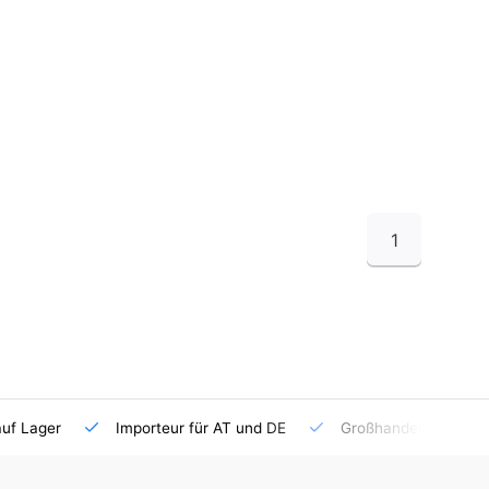
1
auf Lager
Importeur für AT und DE
Großhandel