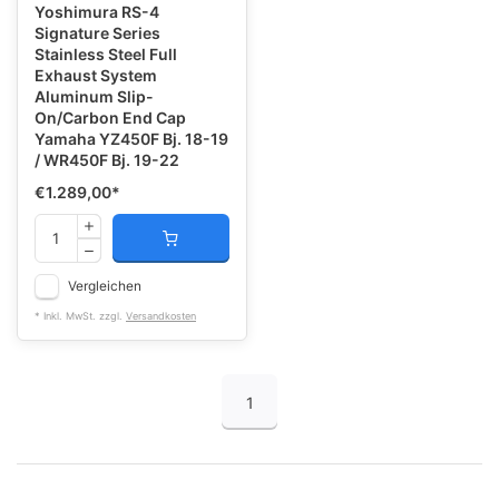
Yoshimura RS-4
Signature Series
Stainless Steel Full
Exhaust System
Aluminum Slip-
On/Carbon End Cap
Yamaha YZ450F Bj. 18-19
/ WR450F Bj. 19-22
€1.289,00
*
Vergleichen
* Inkl. MwSt. zzgl.
Versandkosten
1