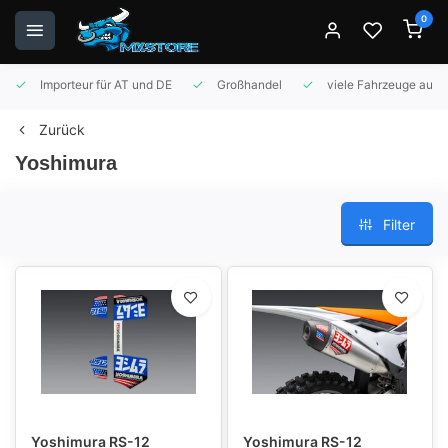
0
Importeur für AT und DE
Großhandel
viele Fahrzeuge auf 
Zurück
Yoshimura
Filter
Yoshimura RS-12
Yoshimura RS-12