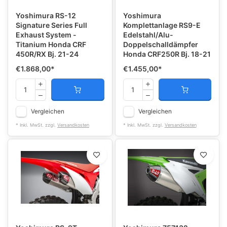
Yoshimura RS-12
Yoshimura
Signature Series Full
Komplettanlage RS9-E
Exhaust System -
Edelstahl/Alu-
Titanium Honda CRF
Doppelschalldämpfer
450R/RX Bj. 21-24
Honda CRF250R Bj. 18-21
€1.868,00
*
€1.455,00
*
Vergleichen
Vergleichen
* Inkl. MwSt. zzgl.
Versandkosten
* Inkl. MwSt. zzgl.
Versandkosten