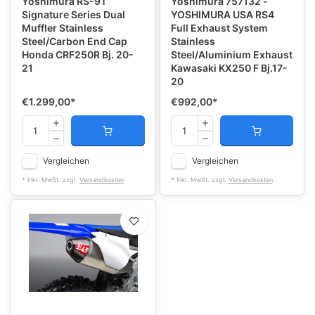
Yoshimura RS-9T
Yoshimura 757132 -
Signature Series Dual
YOSHIMURA USA RS4
Muffler Stainless
Full Exhaust System
Steel/Carbon End Cap
Stainless
Honda CRF250R Bj. 20-
Steel/Aluminium Exhaust
21
Kawasaki KX250 F Bj.17-
20
€1.299,00
*
€992,00
*
Vergleichen
Vergleichen
* Inkl. MwSt. zzgl.
Versandkosten
* Inkl. MwSt. zzgl.
Versandkosten