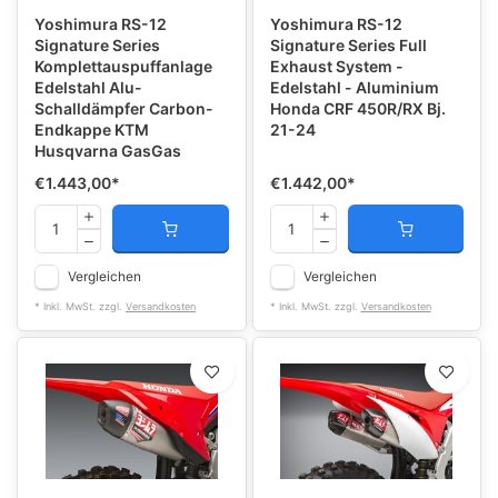
Yoshimura RS-12
Yoshimura RS-12
Signature Series
Signature Series Full
Komplettauspuffanlage
Exhaust System -
Edelstahl Alu-
Edelstahl - Aluminium
Schalldämpfer Carbon-
Honda CRF 450R/RX Bj.
Endkappe KTM
21-24
Husqvarna GasGas
€1.443,00
*
€1.442,00
*
Vergleichen
Vergleichen
* Inkl. MwSt. zzgl.
Versandkosten
* Inkl. MwSt. zzgl.
Versandkosten