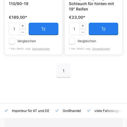
110/90-19
Schlauch für hinten mit
19" Reifen
€189,00
*
€23,00
*
Vergleichen
Vergleichen
* Inkl. MwSt. zzgl.
Versandkosten
* Inkl. MwSt. zzgl.
Versandkosten
1
Importeur für AT und DE
Großhandel
viele Fahrzeuge auf