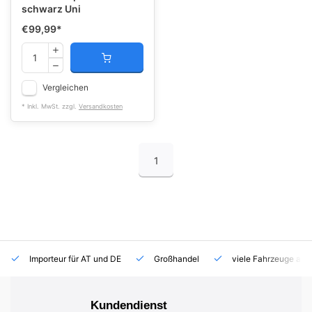
schwarz Uni
€99,99
*
Vergleichen
* Inkl. MwSt. zzgl.
Versandkosten
1
Importeur für AT und DE
Großhandel
viele Fahrzeuge auf
Kundendienst