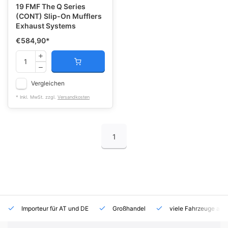
19 FMF The Q Series
(CONT) Slip-On Mufflers
Exhaust Systems
€584,90
*
Vergleichen
* Inkl. MwSt. zzgl.
Versandkosten
1
Importeur für AT und DE
Großhandel
viele Fahrzeuge auf