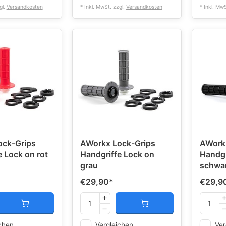
gl.
Versandkosten
* Inkl. MwSt. zzgl.
Versandkosten
* Inkl. Mw
ock-Grips
AWorkx Lock-Grips
AWork
e Lock on rot
Handgriffe Lock on
Handgr
grau
schwa
€29,90
*
€29,9
chen
Vergleichen
Ver