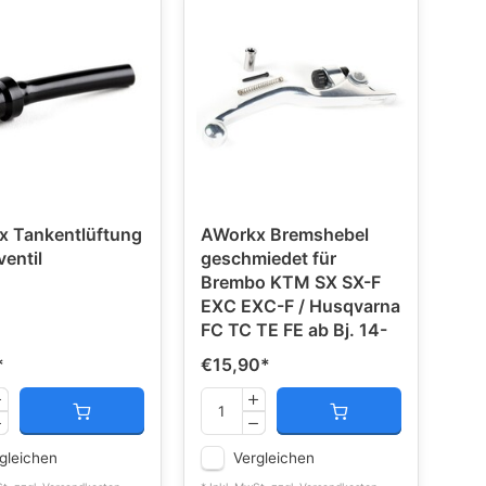
x Tankentlüftung
AWorkx Bremshebel
ventil
geschmiedet für
Brembo KTM SX SX-F
EXC EXC-F / Husqvarna
FC TC TE FE ab Bj. 14-
*
€15,90
*
gleichen
Vergleichen