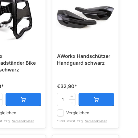
x
AWorkx Handschützer
adständer Bike
Handguard schwarz
 schwarz
8
*
€32,90
*
gleichen
Vergleichen
St. zzgl.
Versandkosten
* Inkl. MwSt. zzgl.
Versandkosten