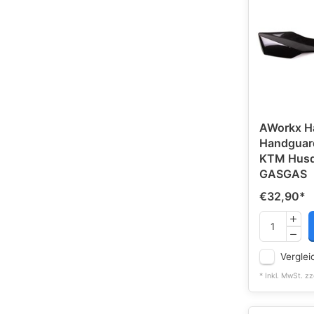
AWorkx H
Handguar
KTM Husq
GASGAS
€32,90
*
Verglei
* Inkl. MwSt. zz