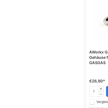
AWorkx Ga
Gehäuse f
GASGAS
€26,90
*
Verglei