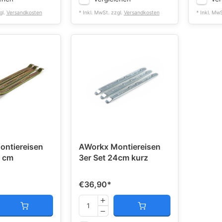
gl.
Versandkosten
* Inkl. MwSt. zzgl.
Versandkosten
* Inkl. Mw
ntiereisen
AWorkx Montiereisen
5 cm
3er Set 24cm kurz
€36,90
*