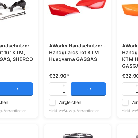
andschützer
AWorkx Handschützer -
AWork
t für KTM,
Handguards rot KTM
Handg
GAS, SHERCO
Husqvarna GASGAS
KTM H
GASG
€32,90
*
€32,9
chen
Vergleichen
Ver
gl.
Versandkosten
* Inkl. MwSt. zzgl.
Versandkosten
* Inkl. Mw