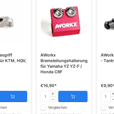
sgriff
AWorkx
AWork
ür KTM, HQV,
Bremsleitungshalterung
- Tank
für Yamaha YZ YZ-F /
Honda CRF
€16,90
*
€9,90
chen
Vergleichen
Ver