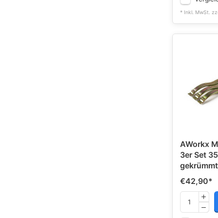
* Inkl. MwSt. zz
AWorkx Mo
3er Set 3
gekrümmt
€42,90
*