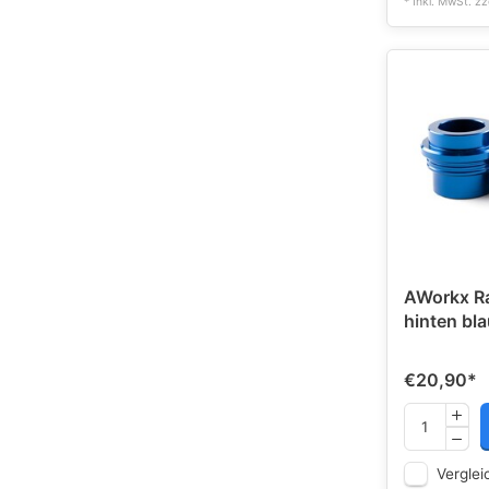
* Inkl. MwSt. zz
AWorkx R
hinten bla
€20,90
*
Verglei