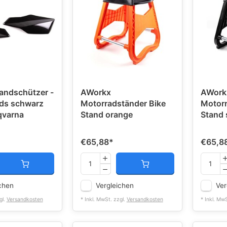
andschützer -
AWorkx
AWork
ds schwarz
Motorradständer Bike
Motorr
varna
Stand orange
Stand
€65,88
*
€65,8
chen
Vergleichen
Ver
gl.
Versandkosten
* Inkl. MwSt. zzgl.
Versandkosten
* Inkl. Mw