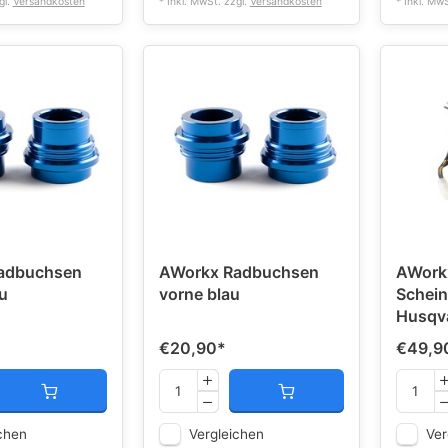
gl.
Versandkosten
* Inkl. MwSt. zzgl.
Versandkosten
* Inkl. Mw
adbuchsen
AWorkx Radbuchsen
AWorkx
u
vorne blau
Schein
Husqv
€20,90
*
€49,9
chen
Vergleichen
Ver