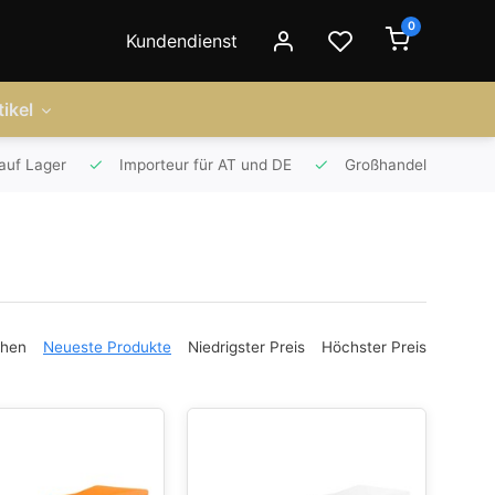
0
Kundendienst
ikel
auf Lager
Importeur für AT und DE
Großhandel
ehen
Neueste Produkte
Niedrigster Preis
Höchster Preis