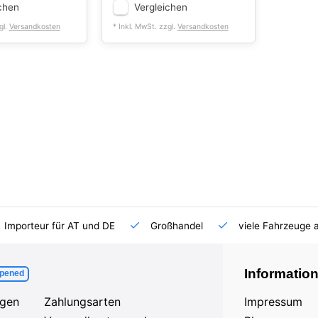
chen
Vergleichen
gl.
Versandkosten
* Inkl. MwSt. zzgl.
Versandkosten
Importeur für AT und DE
Großhandel
viele Fahrzeuge 
Informatio
pened
agen
Zahlungsarten
Impressum