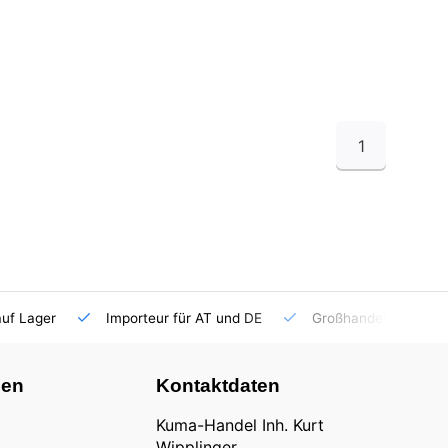
1
auf Lager
Importeur für AT und DE
Großhandel
nen
Kontaktdaten
Kuma-Handel Inh. Kurt
Wipplinger