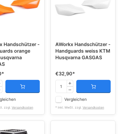
x Handschützer -
AWorkx Handschützer -
uards orange
Handguards weiss KTM
usqvarna
Husqvarna GASGAS
AS
0
*
€32,90
*
gleichen
Vergleichen
St. zzgl.
Versandkosten
* Inkl. MwSt. zzgl.
Versandkosten