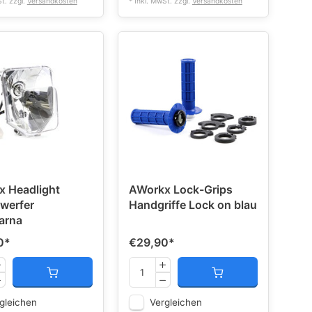
St. zzgl.
Versandkosten
* Inkl. MwSt. zzgl.
Versandkosten
 Headlight
AWorkx Lock-Grips
werfer
Handgriffe Lock on blau
arna
0
*
€29,90
*
gleichen
Vergleichen