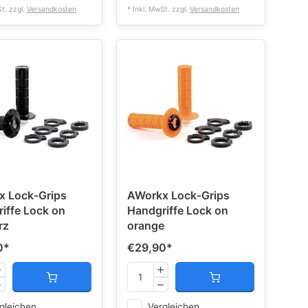
St. zzgl.
Versandkosten
* Inkl. MwSt. zzgl.
Versandkosten
x Lock-Grips
AWorkx Lock-Grips
iffe Lock on
Handgriffe Lock on
rz
orange
0
*
€29,90
*
gleichen
Vergleichen