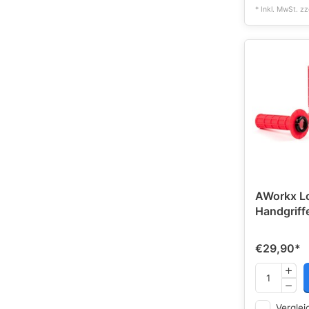
* Inkl. MwSt. zz
AWorkx L
Handgriff
€29,90
*
Verglei