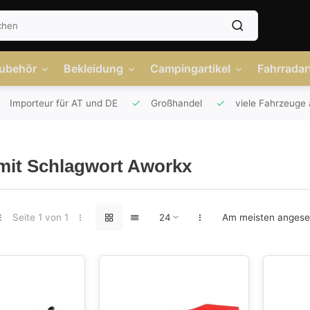
Zubehör
Bekleidung
Campingartikel
Fahrradart
Importeur für AT und DE
Großhandel
viele Fahrzeuge 
 mit Schlagwort Aworkx
Seite 1 von 1
Am meisten anges