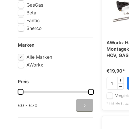
GasGas
Beta
Fantic
Sherco
AWorkx H
Marken
Montageki
HQV, GAS
Alle Marken
AWorkx
€19,90
*
Preis
Verglei
* Inkl. MwSt. zz
€0 - €70