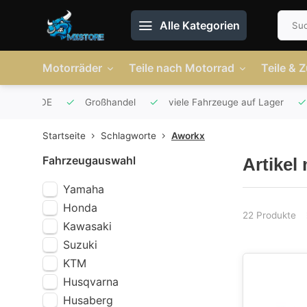
Alle Kategorien
Motorräder
Teile nach Motorrad
Teile & 
r AT und DE
Großhandel
viele Fahrzeuge auf Lager
Startseite
Schlagworte
Aworkx
Fahrzeugauswahl
Artikel
Yamaha
Honda
22 Produkte
Kawasaki
Suzuki
KTM
Husqvarna
Husaberg