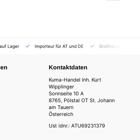
auf Lager
Importeur für AT und DE
Großhandel
nen
Kontaktdaten
Kuma-Handel Inh. Kurt
Wipplinger
Sonnseite 10 A
8765, Pölstal OT St. Johann
am Tauern
Österreich
Ust idnr.: ATU69231379