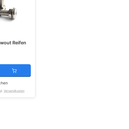
owout Reifen
chen
gl.
Versandkosten