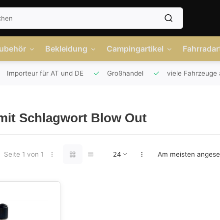
Zubehör
Bekleidung
Campingartikel
Fahrradart
Importeur für AT und DE
Großhandel
viele Fahrzeuge 
 mit Schlagwort Blow Out
Seite 1 von 1
Am meisten anges