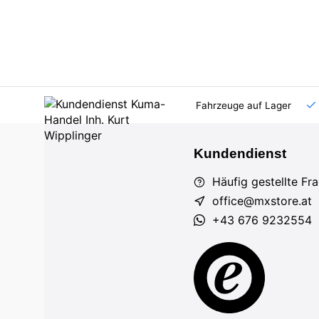
AT und DE
Großhandel
viele Fahrzeuge auf Lager
Kundendienst
Häufig gestellte Fr
office@mxstore.at
+43 676 9232554