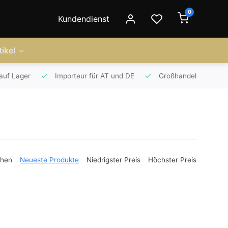
0
Kundendienst
ikel
auf Lager
Importeur für AT und DE
Großhandel
ehen
Neueste Produkte
Niedrigster Preis
Höchster Preis