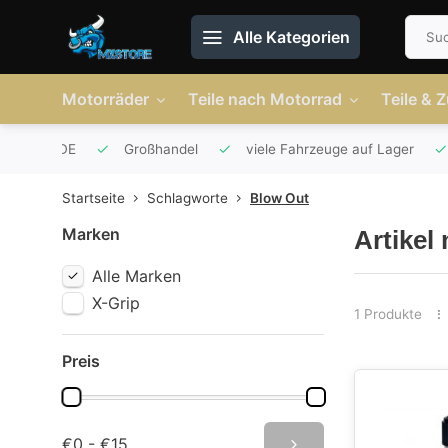
Alle Kategorien
Motorräder
Teile nach Motorrad
Teile & 
r AT und DE
Großhandel
viele Fahrzeuge auf Lager
Startseite
Schlagworte
Blow Out
Marken
Artikel
Alle Marken
X-Grip
1 Produkte
Preis
€0 - €15