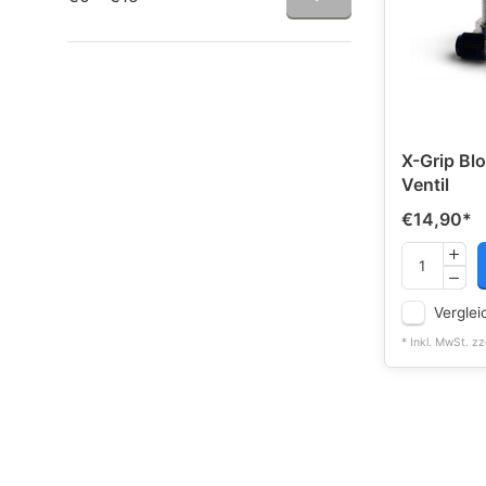
X-Grip Bl
Ventil
€14,90
*
Verglei
* Inkl. MwSt. zz