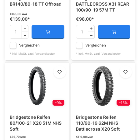
BR140/80-18 TT Offroad
BATTLECROSS X31 REAR
100/90-19 57M TT
€165,00
UVP
€139,00
*
€98,00
*
Vergleichen
Vergleichen
* Inkl. MwSt. zzgl.
Versandkosten
* Inkl. MwSt. zzgl.
Versandkosten
-9%
-15%
Bridgestone Reifen
Bridgestone Reifen
80/100-21 X20 51M NHS
110/90-19 62M NHS
Soft
Battlecross X20 Soft
€86,70
€116,00
UVP
UVP