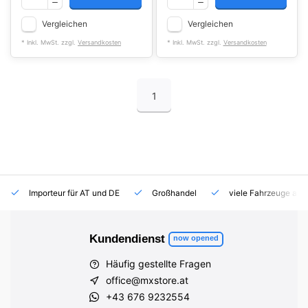
Vergleichen
Vergleichen
* Inkl. MwSt. zzgl.
Versandkosten
* Inkl. MwSt. zzgl.
Versandkosten
1
Importeur für AT und DE
Großhandel
viele Fahrzeuge auf
Kundendienst
now opened
Häufig gestellte Fragen
office@mxstore.at
+43 676 9232554