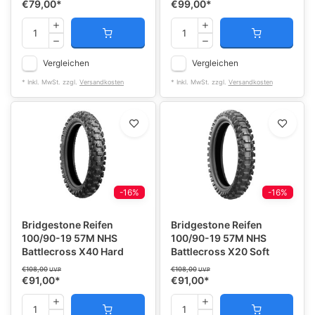
€79,00
*
€99,00
*
Vergleichen
Vergleichen
* Inkl. MwSt. zzgl.
Versandkosten
* Inkl. MwSt. zzgl.
Versandkosten
-16%
-16%
Bridgestone Reifen
Bridgestone Reifen
100/90-19 57M NHS
100/90-19 57M NHS
Battlecross X40 Hard
Battlecross X20 Soft
€108,00
€108,00
UVP
UVP
€91,00
*
€91,00
*