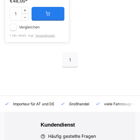
€48,00
*
Vergleichen
* Inkl. MwSt. zzgl.
Versandkosten
1
Importeur für AT und DE
Großhandel
viele Fahrzeuge auf
Kundendienst
Häufig gestellte Fragen