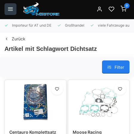
0
Importeur für AT und DE
Großhandel
viele Fahrzeuge auf 
Zurück
Artikel mit Schlagwort Dichtsatz
Filter
Centauro Komplettsatz
Moose Racing