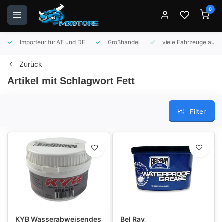
0
Importeur für AT und DE
Großhandel
viele Fahrzeuge auf 
Zurück
Artikel mit Schlagwort Fett
Filter
KYB Wasserabweisendes
Bel Ray