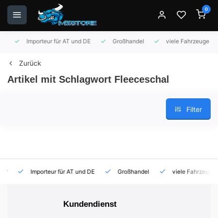
0
Importeur für AT und DE
Großhandel
viele Fahrzeuge auf 
Zurück
Artikel mit Schlagwort Fleeceschal
Filter
Importeur für AT und DE
Großhandel
viele Fahrzeuge auf
Kundendienst