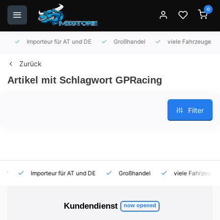
0
Importeur für AT und DE
Großhandel
viele Fahrzeuge auf 
Zurück
Artikel mit Schlagwort GPRacing
Filter
Importeur für AT und DE
Großhandel
viele Fahrzeuge auf
Kundendienst
now opened