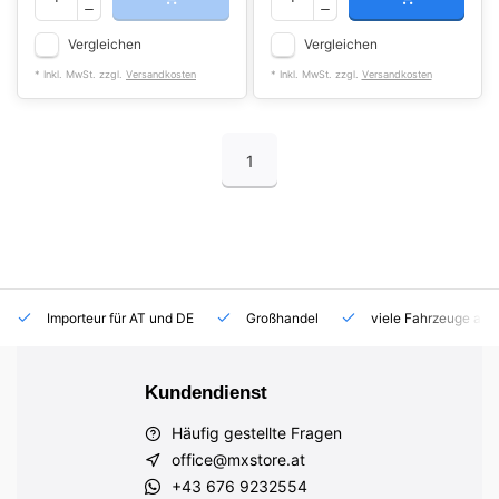
Vergleichen
Vergleichen
* Inkl. MwSt. zzgl.
Versandkosten
* Inkl. MwSt. zzgl.
Versandkosten
1
Importeur für AT und DE
Großhandel
viele Fahrzeuge auf
Kundendienst
Häufig gestellte Fragen
office@mxstore.at
+43 676 9232554