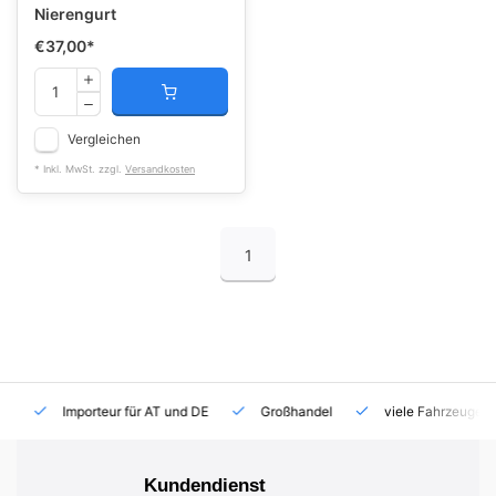
Nierengurt
€37,00
*
Vergleichen
* Inkl. MwSt. zzgl.
Versandkosten
1
Importeur für AT und DE
Großhandel
viele Fahrzeuge auf
Kundendienst