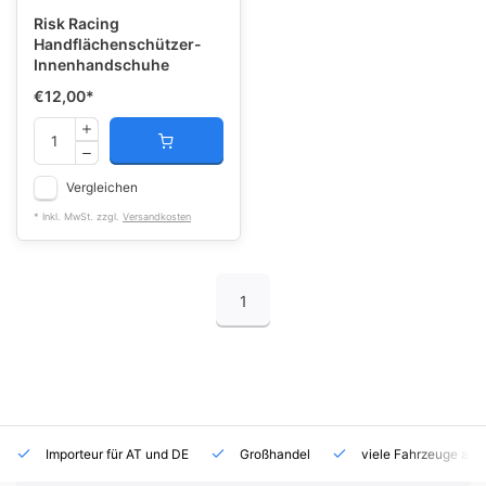
Risk Racing
Handflächenschützer-
Innenhandschuhe
€12,00
*
Vergleichen
* Inkl. MwSt. zzgl.
Versandkosten
1
Importeur für AT und DE
Großhandel
viele Fahrzeuge auf