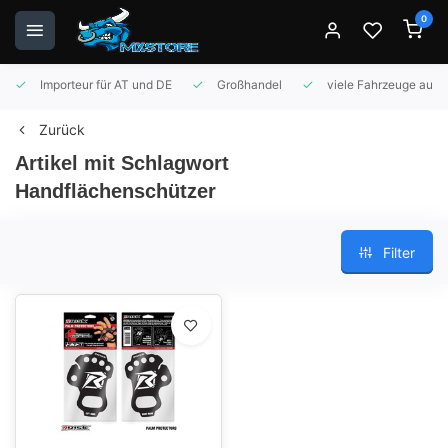
0
Importeur für AT und DE
Großhandel
viele Fahrzeuge auf 
Zurück
Artikel mit Schlagwort
Handflächenschützer
Filter