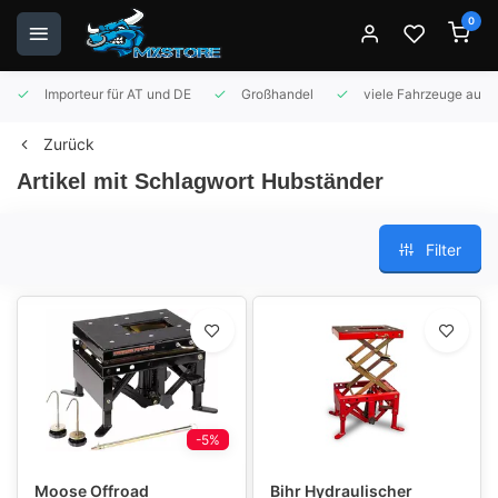
0
Importeur für AT und DE
Großhandel
viele Fahrzeuge auf 
Zurück
Artikel mit Schlagwort Hubständer
Filter
-5%
Moose Offroad
Bihr Hydraulischer