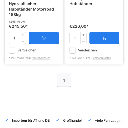
Hydraulischer
Hubständer
Hubständer Motorroad
158kg
€258,40
UVP
€245,50
*
€226,00
*
Vergleichen
Vergleichen
* Inkl. MwSt. zzgl.
Versandkosten
* Inkl. MwSt. zzgl.
Versandkosten
1
Importeur für AT und DE
Großhandel
viele Fahrzeuge auf