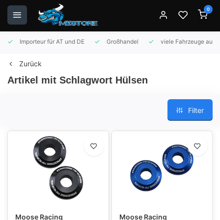
0
Importeur für AT und DE
Großhandel
viele Fahrzeuge auf 
Zurück
Artikel mit Schlagwort Hülsen
Filter
Moose Racing
Moose Racing