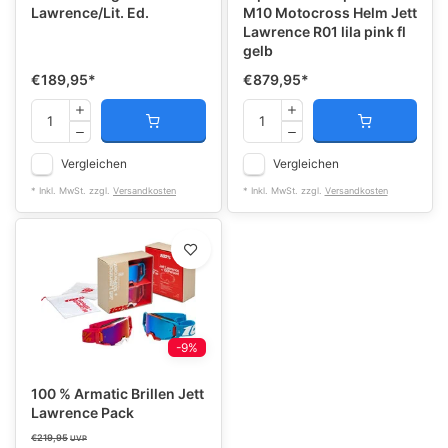
Lawrence/Lit. Ed.
M10 Motocross Helm Jett
Lawrence R01 lila pink fl
gelb
€189,95
*
€879,95
*
Vergleichen
Vergleichen
* Inkl. MwSt. zzgl.
Versandkosten
* Inkl. MwSt. zzgl.
Versandkosten
-9%
100 % Armatic Brillen Jett
Lawrence Pack
€219,95
UVP