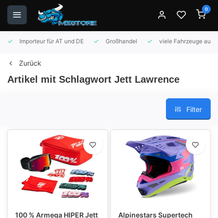
0
Importeur für AT und DE
Großhandel
viele Fahrzeuge auf 
Zurück
Artikel mit Schlagwort Jett Lawrence
Filter
100 % Armega HIPER Jett
Alpinestars Supertech