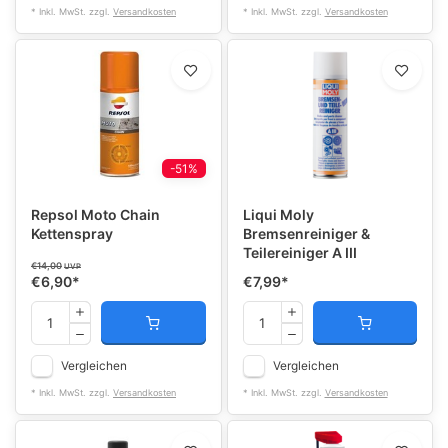
* Inkl. MwSt. zzgl.
Versandkosten
* Inkl. MwSt. zzgl.
Versandkosten
-51%
Repsol Moto Chain
Liqui Moly
Kettenspray
Bremsenreiniger &
Teilereiniger A III
€14,00
UVP
€6,90
*
€7,99
*
Vergleichen
Vergleichen
* Inkl. MwSt. zzgl.
Versandkosten
* Inkl. MwSt. zzgl.
Versandkosten