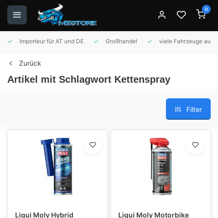
0
Importeur für AT und DE
Großhandel
viele Fahrzeuge auf 
Zurück
Artikel mit Schlagwort Kettenspray
Filter
Liqui Moly Hybrid
Liqui Moly Motor­bike