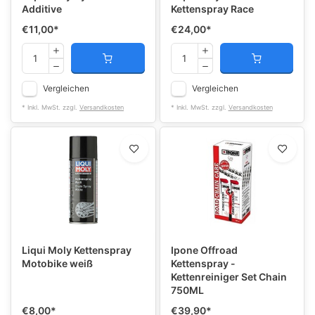
Additive
Ket­ten­spray Race
€11,00
*
€24,00
*
Vergleichen
Vergleichen
* Inkl. MwSt. zzgl.
Versandkosten
* Inkl. MwSt. zzgl.
Versandkosten
Liqui Moly Kettenspray
Ipone Offroad
Motobike weiß
Kettenspray -
Kettenreiniger Set Chain
750ML
€8,00
*
€39,90
*