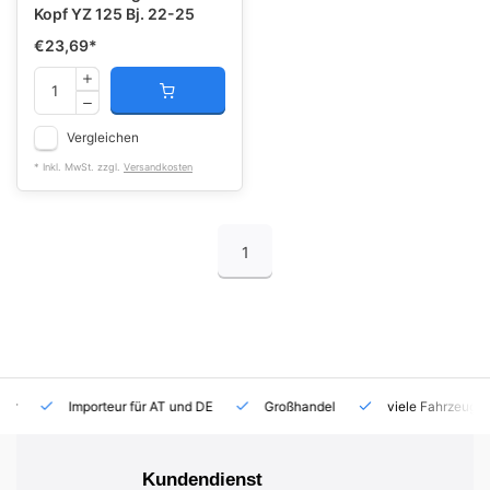
Kopf YZ 125 Bj. 22-25
€23,69
*
Vergleichen
* Inkl. MwSt. zzgl.
Versandkosten
1
Importeur für AT und DE
Großhandel
viele Fahrzeuge auf
Kundendienst