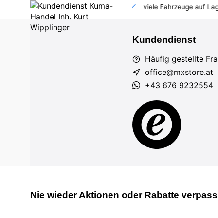
 AT und DE
Großhandel
viele Fahrzeuge auf Lager
Kundendienst
Häufig gestellte Fr
office@mxstore.at
+43 676 9232554
Nie wieder Aktionen oder Rabatte verpass