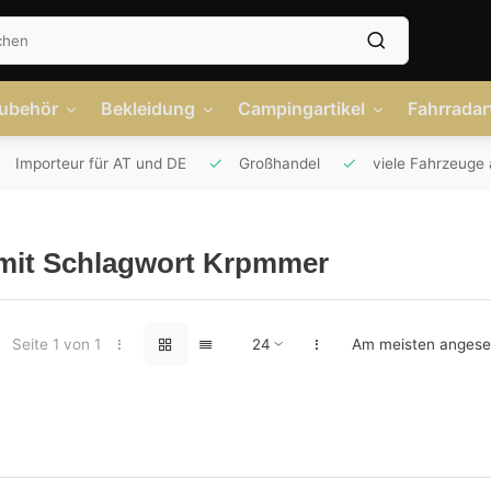
Zubehör
Bekleidung
Campingartikel
Fahrradart
Importeur für AT und DE
Großhandel
viele Fahrzeuge 
 mit Schlagwort Krpmmer
Seite 1 von 1
Am meisten anges