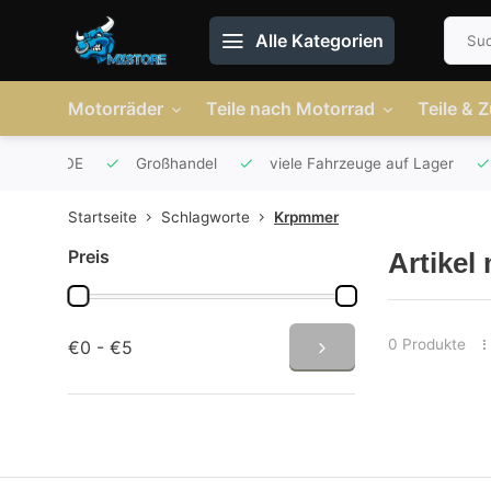
Alle Kategorien
Motorräder
Teile nach Motorrad
Teile & 
r AT und DE
Großhandel
viele Fahrzeuge auf Lager
Startseite
Schlagworte
Krpmmer
Preis
Artikel
0 Produkte
€0 - €5