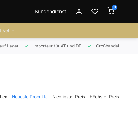
0
Kundendienst
ikel
auf Lager
Importeur für AT und DE
Großhandel
ehen
Neueste Produkte
Niedrigster Preis
Höchster Preis