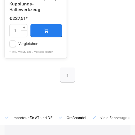
Kupplungs-
Haltewerkzeug
€227,51
*
Vergleichen
* Inkl. MwSt. zzgl.
Versandkosten
1
Importeur für AT und DE
Großhandel
viele Fahrzeuge auf