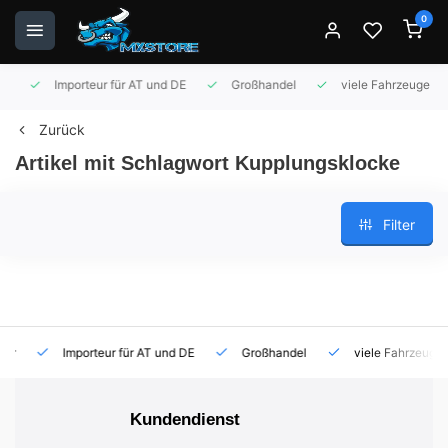
0
Importeur für AT und DE
Großhandel
viele Fahrzeuge auf 
Zurück
Artikel mit Schlagwort Kupplungsklocke
Filter
Importeur für AT und DE
Großhandel
viele Fahrzeuge auf
Kundendienst