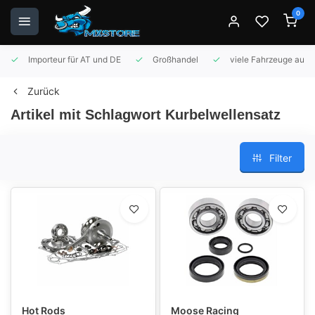
0
Importeur für AT und DE
Großhandel
viele Fahrzeuge auf 
Zurück
Artikel mit Schlagwort Kurbelwellensatz
Filter
Hot Rods
Moose Racing