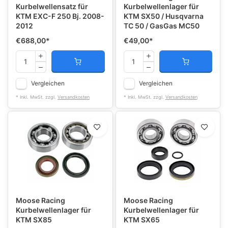
Kurbelwellensatz für
Kurbelwellenlager für
KTM EXC-F 250 Bj. 2008-
KTM SX50 / Husqvarna
2012
TC 50 / GasGas MC50
€688,00
*
€49,00
*
Vergleichen
Vergleichen
* Inkl. MwSt. zzgl.
Versandkosten
* Inkl. MwSt. zzgl.
Versandkosten
Moose Racing
Moose Racing
Kurbelwellenlager für
Kurbelwellenlager für
KTM SX85
KTM SX65