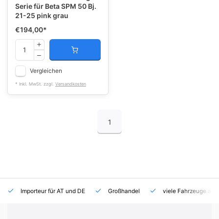
Serie für Beta SPM 50 Bj.
21-25 pink grau
€194,00
*
Vergleichen
* Inkl. MwSt. zzgl.
Versandkosten
1
Importeur für AT und DE
Großhandel
viele Fahrzeuge auf