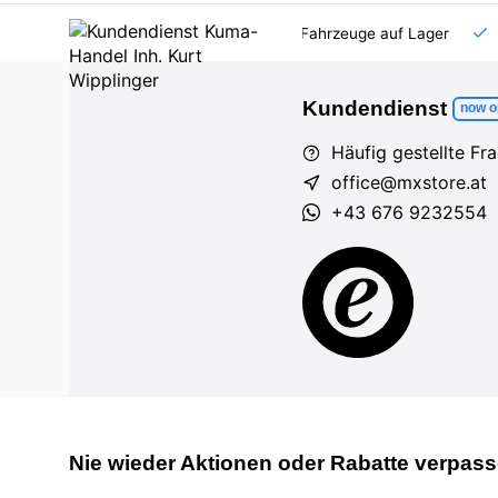
AT und DE
Großhandel
viele Fahrzeuge auf Lager
Kundendienst
now o
Häufig gestellte Fr
office@mxstore.at
+43 676 9232554
Nie wieder Aktionen oder Rabatte verpass