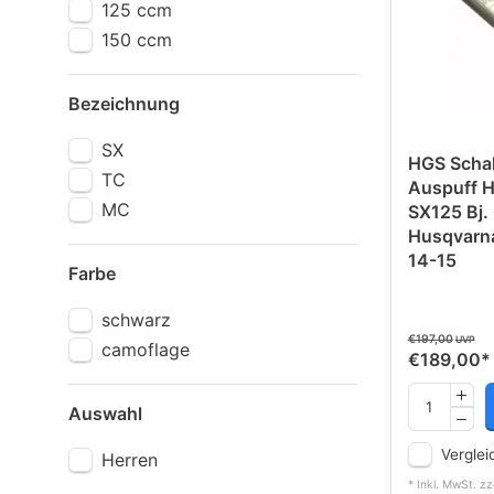
125 ccm
150 ccm
Bezeichnung
SX
HGS Schal
TC
Auspuff HGS
MC
SX125 Bj. 
Husqvarna 
14-15
Farbe
schwarz
€197,00
UVP
camoflage
€189,00
*
Auswahl
Verglei
Herren
* Inkl. MwSt. zz