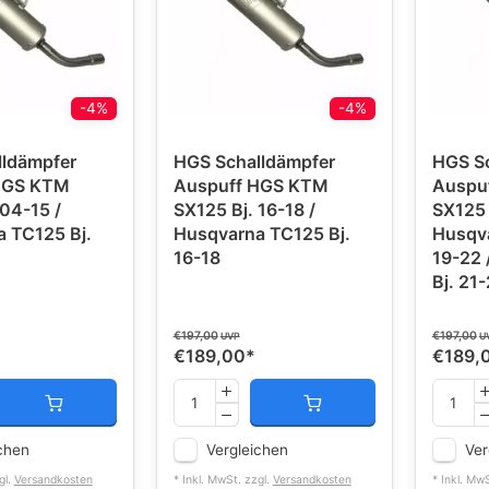
-4%
-4%
ldämpfer
HGS Schalldämpfer
HGS S
 KTM
Auspuff HGS KTM
Auspuff
04-15 /
SX125 Bj. 16-18 /
SX125 B
TC125 Bj.
Husqvarna TC125 Bj.
Husqva
16-18
19-22
Bj. 2
€197,00
€197,00
UVP
U
€189,00
*
€189,
chen
Vergleichen
Ver
gl.
Versandkosten
* Inkl. MwSt. zzgl.
Versandkosten
* Inkl. Mw