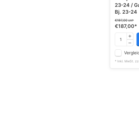
23-24 / 
Bj. 23-24
€197,00
UVP
€187,00
*
Verglei
* Inkl. MwSt. zz