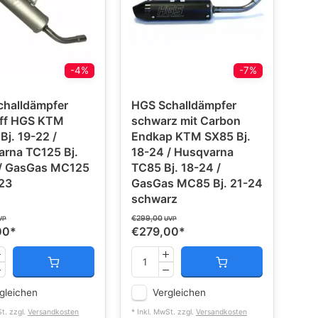
-4%
-7%
challdämpfer
HGS Schalldämpfer
 HGS KTM
schwarz mit Carbon
j. 19-22 /
Endkap KTM SX85 Bj.
rna TC125 Bj.
18-24 / Husqvarna
 / GasGas MC125
TC85 Bj. 18-24 /
1-23
GasGas MC85 Bj. 21-24
schwarz
€299,00
VP
UVP
00
*
€279,00
*
gleichen
Vergleichen
St. zzgl.
Versandkosten
* Inkl. MwSt. zzgl.
Versandkosten