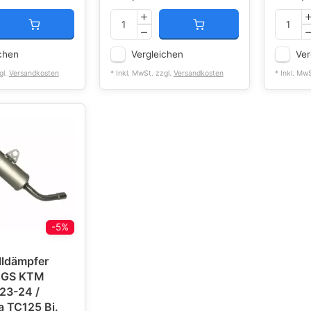
chen
Vergleichen
Ver
gl.
Versandkosten
* Inkl. MwSt. zzgl.
Versandkosten
* Inkl. Mw
-5%
ldämpfer
 KTM
23-24 /
TC125 Bj.