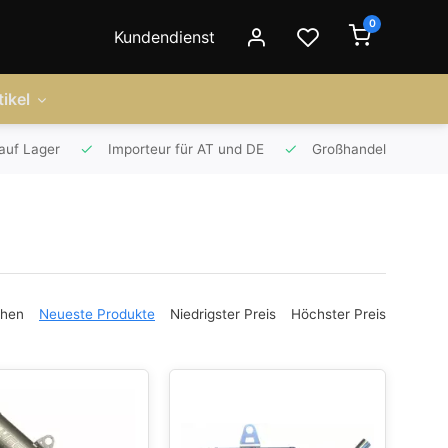
0
Kundendienst
ikel
auf Lager
Importeur für AT und DE
Großhandel
ehen
Neueste Produkte
Niedrigster Preis
Höchster Preis