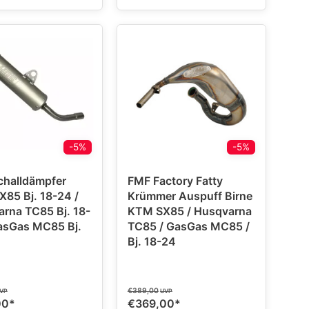
-5%
-5%
challdämpfer
FMF Factory Fatty
85 Bj. 18-24 /
Krümmer Auspuff Birne
rna TC85 Bj. 18-
KTM SX85 / Husqvarna
asGas MC85 Bj.
TC85 / GasGas MC85 /
Bj. 18-24
€389,00
VP
UVP
00
*
€369,00
*