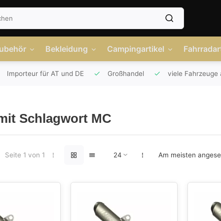
Zubehör
Bekleidung
Campingartikel
Fahrradart
Importeur für AT und DE
Großhandel
viele Fahrzeuge 
 mit Schlagwort MC
Seite 1 von 1
Am meisten anges