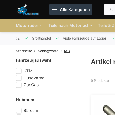
Alle Kategorien
Motorräder
Teile nach Motorrad
Teile & 
r AT und DE
Großhandel
viele Fahrzeuge auf Lager
Startseite
Schlagworte
MC
Fahrzeugauswahl
Artikel
KTM
Husqvarna
9 Produkte
GasGas
Hubraum
85 ccm