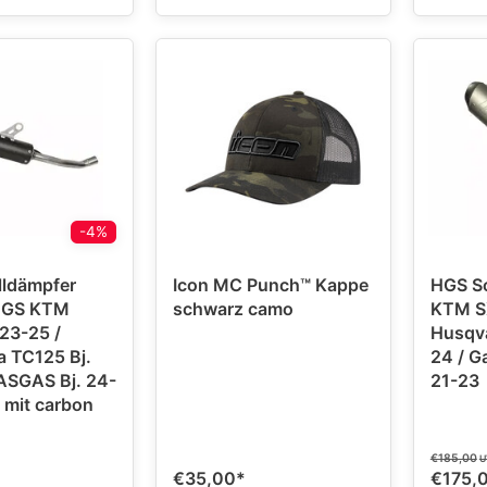
-4%
ldämpfer
Icon MC Punch™ Kappe
HGS S
HGS KTM
schwarz camo
KTM SX
Husqva
 TC125 Bj.
24 / G
ASGAS Bj. 24-
21-23
mit carbon
€185,00
U
€35,00
*
€175,