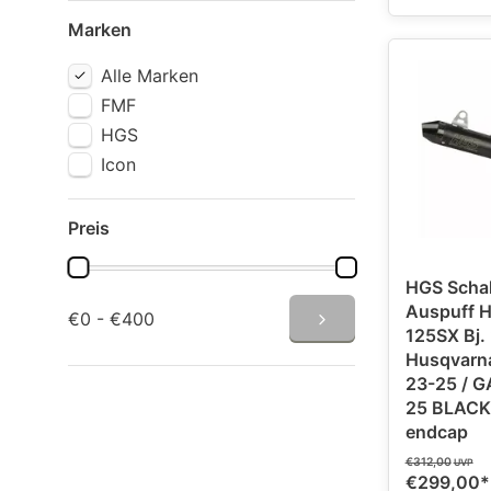
Marken
Alle Marken
FMF
HGS
Icon
Preis
HGS Schal
Auspuff 
€0 - €400
125SX Bj. 23-25 /
Husqvarna
23-25 / G
25 BLACK 
endcap
€312,00
UVP
€299,00
*