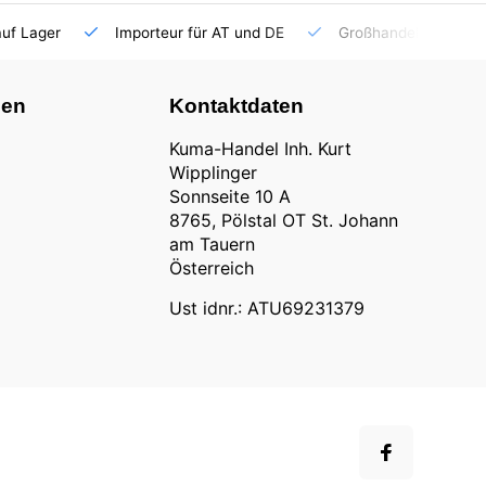
auf Lager
Importeur für AT und DE
Großhandel
nen
Kontaktdaten
Kuma-Handel Inh. Kurt
Wipplinger
Sonnseite 10 A
8765, Pölstal OT St. Johann
am Tauern
Österreich
Ust idnr.: ATU69231379