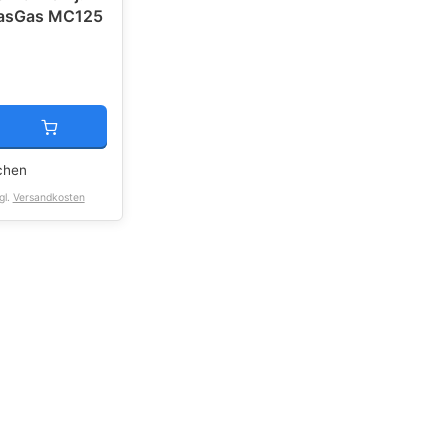
GasGas MC125
chen
gl.
Versandkosten