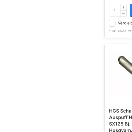
Verglei
* Inkl. MwSt. zz
HGS Schal
Auspuff HGS
SX125 Bj. 
Husqvarna 